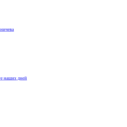
иничева
ге наших дней