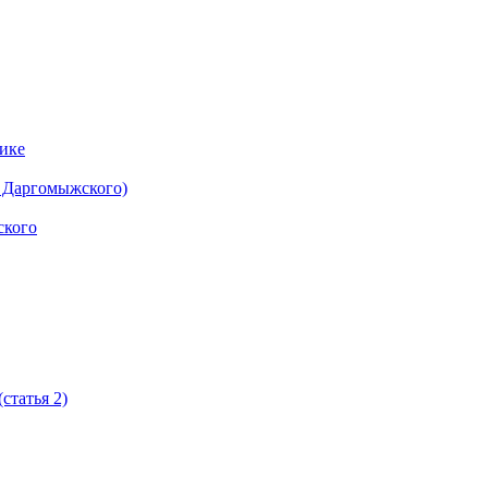
ике
. Даргомыжского)
ского
статья 2)