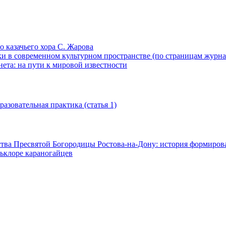
 казачьего хора С. Жарова
 в современном культурном пространстве (по страницам журнал
ета: на пути к мировой известности
азовательная практика (cтатья 1)
тва Пресвятой Богородицы Ростова-на-Дону: история формиров
льклоре караногайцев