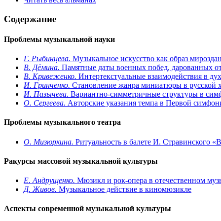
Содержание
Проблемы музыкальной науки
Г. Рыбинцева.
Музыкальное искусство как образ мирозда
В. Дёмина.
Памятные даты военных побед, дарованных от
В. Кривеженко.
Интертекстуальные взаимодействия в ду
И. Гринченко.
Становление жанра миниатюры в русской х
И. Пазычева.
Вариантно-симметричные структуры в сим
О. Сергеева.
Авторские указания темпа в Первой симфонии
Проблемы музыкального театра
О. Мизюркина.
Ритуальность в балете И. Стравинского «
Ракурсы массовой музыкальной культуры
Е. Андрущенко.
Мюзикл и рок-опера в отечественном музык
Д. Живов.
Музыкальное действие в киномюзикле
Аспекты современной музыкальной культуры