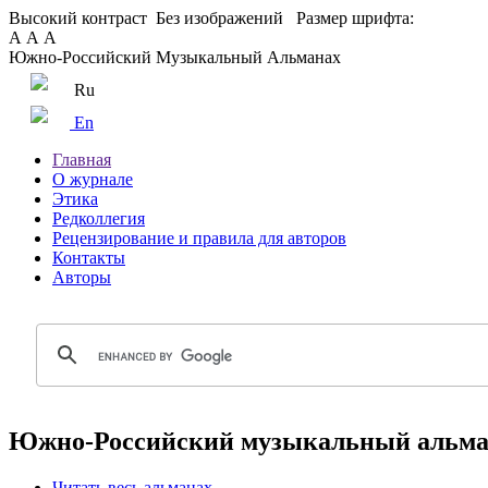
Высокий контраст
Без изображений
Размер шрифта:
А
А
А
Южно-Российский Музыкальный Альманах
Ru
En
Главная
О журнале
Этика
Редколлегия
Рецензирование и правила для авторов
Контакты
Авторы
Южно-Российский музыкальный альмана
Читать весь альманах