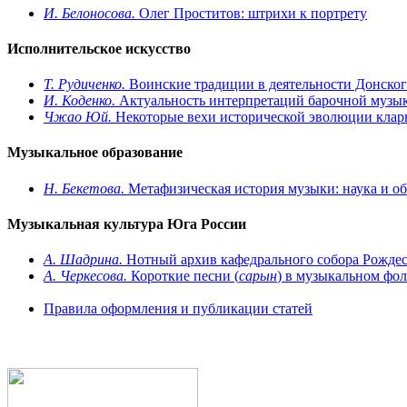
И. Белоносова.
Олег Проститов: штрихи к портрету
Исполнительское искусство
Т. Рудиченко.
Воинские традиции в деятельности Донского
И. Коденко.
Актуальность интерпретаций барочной музыки
Чжао Юй.
Некоторые вехи исторической эволюции кларн
Музыкальное образование
Н. Бекетова.
Метафизическая история музыки: наука и обр
Музыкальная культура Юга России
А. Шадрина.
Нотный архив кафедрального собора Рождес
А. Черкесова.
Короткие песни (
сарын
) в музыкальном фо
Правила оформления и публикации статей