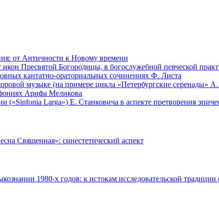
ния: от Античности к Новому времени
 икон Пресвятой Богородицы, в богослужебной певческой практ
ховных кантатно-ораториальных сочинениях Ф. Листа
оровой музыке (на примере цикла «Петербургские серенады» А
фониях Арифа Меликова
 («Sinfonia Larga») Е. Станковича в аспекте претворения эпиче
Весна Священная»: синестетический аспект
ознании 1980-х годов: к истокам исследовательской традиции (