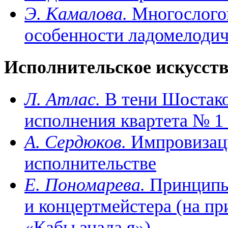
Э. Камалова.
Многослогов
особенности ладомелодич
Исполнительское искусст
Л. Атлас.
В тени Шостако
исполнения квартета № 1
А. Сердюков.
Импровизаци
исполнительстве
Е. Пономарева.
Принципы 
и концертмейстера (на пр
«Кабы знала я»)