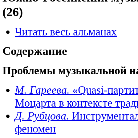
(26)
Читать весь альманах
Содержание
Проблемы музыкальной н
М. Гареева.
«Quasi-парти
Моцарта в контексте тра
Д. Рубцова.
Инструментал
феномен