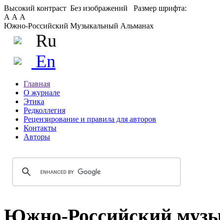
Высокий контраст
Без изображений
Размер шрифта:
А
А
А
Южно-Российский Музыкальный Альманах
Ru
En
Главная
О журнале
Этика
Редколлегия
Рецензирование и правила для авторов
Контакты
Авторы
Южно-Российский музы