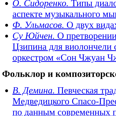
О. Сидоренко.
Типы диало
аспекте музыкального м
Ф. Ульмасов.
О двух вида
Cу Юйчен.
О претворении
Цзипина для виолончели 
оркестром «Сон Чжуан Ч
Фольклор и композиторско
В. Демина.
Певческая трад
Медведицкого Спасо-Пре
по данным современных 