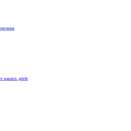
иничева
ге наших дней