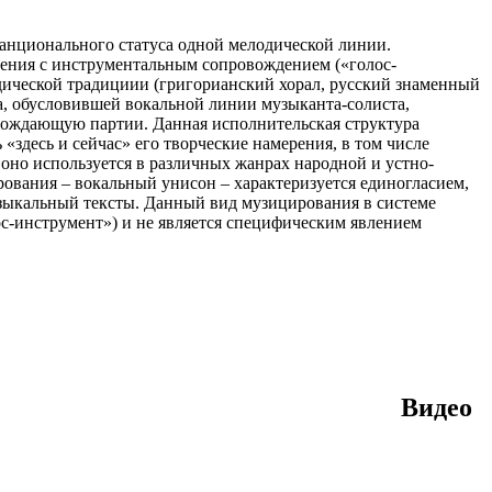
анционального статуса одной мелодической линии.
пения с инструментальным сопровождением («голос-
одической традициии (григорианский хорал, русский знаменный
а, обусловившей вокальной линии музыканта-солиста,
ождающую партии. Данная исполнительская структура
здесь и сейчас» его творческие намерения, в том числе
оно используется в различных жанрах народной и устно-
ования – вокальный унисон – характеризуется единогласием,
зыкальный тексты. Данный вид музицирования в системе
с-инструмент») и не является специфическим явлением
Видео