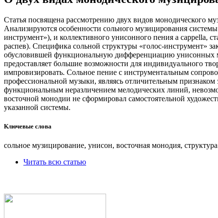
Статья посвящена рассмотрению двух видов монодического муз
Анализируются особенности сольного музицирования системы 
инструмент»), и коллективного унисонного пения a cappella,
распев). Специфика сольной структуры «голос-инструмент» з
обусловившей функциональную дифференциацию унисонных ме
предоставляет большие возможности для индивидуального творч
импровизировать. Сольное пение с инструментальным сопрово
профессиональной музыки, являясь отличительным признаком 
функциональным неразличением мелодических линий, невозмож
восточной монодии не сформировал самостоятельной художеств
указанной системы.
Ключевые слова
сольное музицирование, унисон, восточная монодия, структура
Читать всю статью