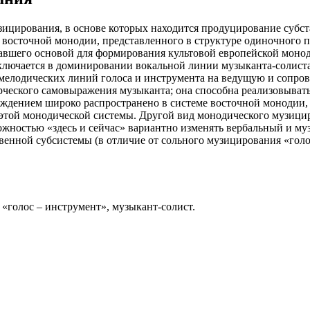
ицирования, в основе которых находится продуцирование субст
восточной монодии, представленного в структуре одиночного 
 ставшего основой для формирования культовой европейской мон
аключается в доминировании вокальной линии музыканта-солист
лодических линий голоса и инструмента на ведущую и сопров
еского самовыражения музыканта; она способна реализовывать «
ждением широко распространено в системе восточной монодии, 
этой монодической системы. Другой вид монодического музицир
ностью «здесь и сейчас» вариантно изменять вербальный и му
енной субсистемы (в отличие от сольного музицирования «голо
 «голос – инструмент», музыкант-солист.