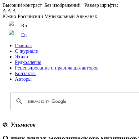
Высокий контраст
Без изображений
Размер шрифта:
А
А
А
Южно-Российский Музыкальный Альманах
Ru
En
Главная
О журнале
Этика
Редколлегия
Рецензирование и правила для авторов
Контакты
Авторы
Ф. Ульмасов
О двух видах монодического музициров