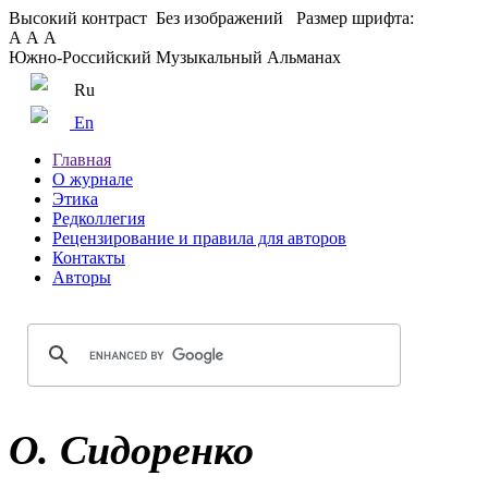
Высокий контраст
Без изображений
Размер шрифта:
А
А
А
Южно-Российский Музыкальный Альманах
Ru
En
Главная
О журнале
Этика
Редколлегия
Рецензирование и правила для авторов
Контакты
Авторы
О. Сидоренко