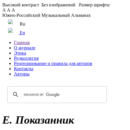
Высокий контраст
Без изображений
Размер шрифта:
А
А
А
Южно-Российский Музыкальный Альманах
Ru
En
Главная
О журнале
Этика
Редколлегия
Рецензирование и правила для авторов
Контакты
Авторы
Е. Показанник