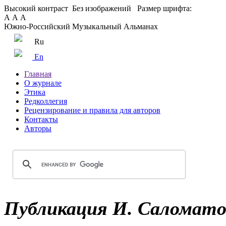
Высокий контраст
Без изображений
Размер шрифта:
А
А
А
Южно-Российский Музыкальный Альманах
Ru
En
Главная
О журнале
Этика
Редколлегия
Рецензирование и правила для авторов
Контакты
Авторы
Публикация И. Саломато