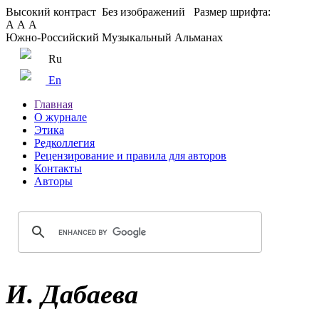
Высокий контраст
Без изображений
Размер шрифта:
А
А
А
Южно-Российский Музыкальный Альманах
Ru
En
Главная
О журнале
Этика
Редколлегия
Рецензирование и правила для авторов
Контакты
Авторы
И. Дабаева