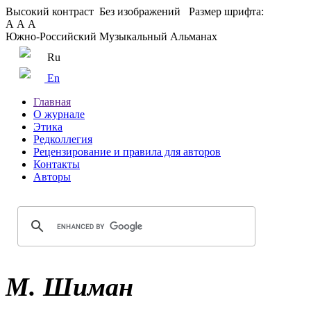
Высокий контраст
Без изображений
Размер шрифта:
А
А
А
Южно-Российский Музыкальный Альманах
Ru
En
Главная
О журнале
Этика
Редколлегия
Рецензирование и правила для авторов
Контакты
Авторы
М. Шиман