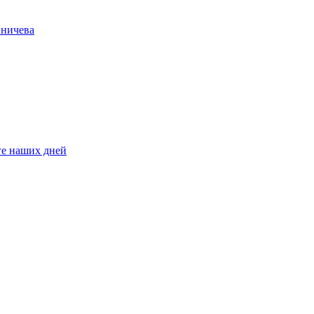
иничева
ге наших дней