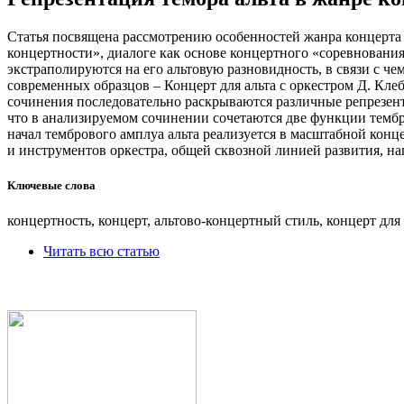
Статья посвящена рассмотрению особенностей жанра концерта
концертности», диалоге как основе концертного «соревновани
экстраполируются на его альтовую разновидность, в связи с че
современных образцов – Концерт для альта с оркестром Д. Кле
сочинения последовательно раскрываются различные репрезент
что в анализируемом сочинении сочетаются две функции тембра
начал тембрового амплуа альта реализуется в масштабной кон
и инструментов оркестра, общей сквозной линией развития, н
Ключевые слова
концертность, концерт, альтово-концертный стиль, концерт для 
Читать всю статью