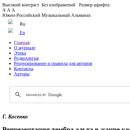
Высокий контраст
Без изображений
Размер шрифта:
А
А
А
Южно-Российский Музыкальный Альманах
Ru
En
Главная
О журнале
Этика
Редколлегия
Рецензирование и правила для авторов
Контакты
Авторы
Г. Косенко
Репрезентация тембра альта в жанре ко