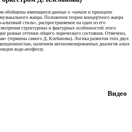
ром обобщены имеющиеся данные о «начале и принципе
к музыкального жанра. Положения теории концертного жанра
-альтовый стиль», распространяемое на один из его
ссмотрения структурных и фактурных особенностей этого
ие разные оттенки общего лирического состояния. Отмечено,
я» (термины самого Д. Клебанова). Логика развития этих двух
аденционностью, наличием автономизированных диалогов альта
нкции коде-апофеозу.
Видео