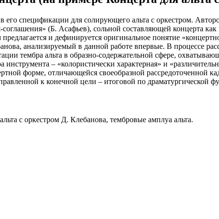
 в его спецификации для солирующего альта с оркестром. Авто
я-соглашения» (Б. Асафьев), сольной составляющей концерта ка
м предлагается и дефинируется оригинальное понятие «концертно
банова, анализируемый в данной работе впервые. В процессе ра
ации тембра альта в образно-содержательной сфере, охватывающ
 инструмента – «колористически характерная» и «различительна
цертной форме, отличающейся своеобразной рассредоточенной к
аправленной к конечной цели – итоговой по драматургической фу
альта с оркестром Д. Клебанова, тембровые амплуа альта.