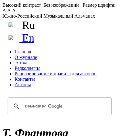
Высокий контраст
Без изображений
Размер шрифта:
А
А
А
Южно-Российский Музыкальный Альманах
Ru
En
Главная
О журнале
Этика
Редколлегия
Рецензирование и правила для авторов
Контакты
Авторы
Т. Франтова