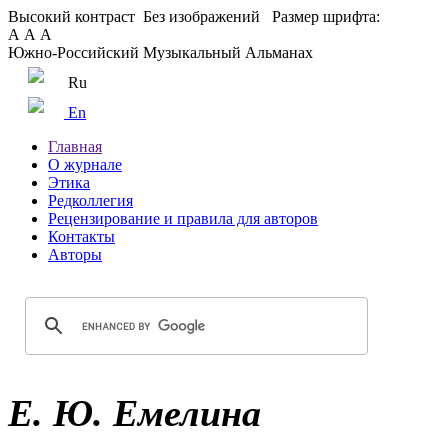
Высокий контраст
Без изображений
Размер шрифта:
А
А
А
Южно-Российский Музыкальный Альманах
Ru
En
Главная
О журнале
Этика
Редколлегия
Рецензирование и правила для авторов
Контакты
Авторы
Е. Ю. Емелина