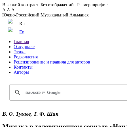
Высокий контраст
Без изображений
Размер шрифта:
А
А
А
Южно-Российский Музыкальный Альманах
Ru
En
Главная
О журнале
Этика
Редколлегия
Рецензирование и правила для авторов
Контакты
Авторы
В. О. Тугаев, Т. Ф. Шак
Музыка в телевизионном сериале «Нена