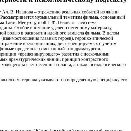
ну Ал. В. Иванова – отражению реальных событий из жизни
. Рассматривается музыкальный тематизм фильма, основанный
 Тани; Менуэт g-moll Г. Ф. Генделя – лейттема
одины. Особое внимание уделено песенному материалу,
ной ролью в раскрытии идейного замысла фильма. В целом
(взаимоотношения главных героев), героико-эпической
т отражение в кульминациях, дифференцируемых с учетом
в фильме представлен смешанный тип драматургии,
й принцип «крещендирующего» развития с несколькими
емых драматургических линий, принцип контрастного
одящего за счет песенного пласта, а также психологического
кального материала указывают на определенную специфику его
ескому подтексту // Южно-Российский музыкальный альманах.