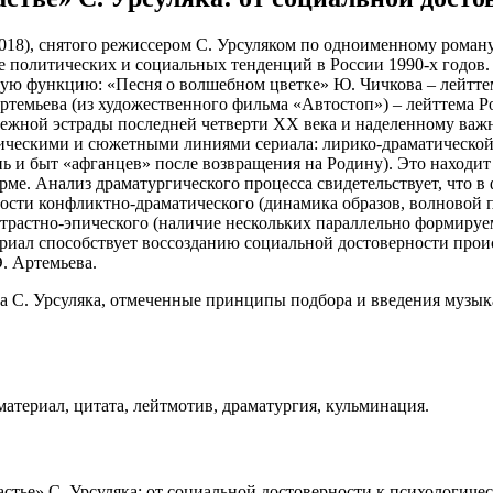
(2018), снятого режиссером С. Урсуляком по одноименному рома
те политических и социальных тенденций в России 1990-х годов
ую функцию: «Песня о волшебном цветке» Ю. Чичкова – лейттема
темьева (из художественного фильма «Автостоп») – лейттема Р
ежной эстрады последней четверти ХХ века и наделенному важ
гическими и сюжетными линиями сериала: лирико-драматической 
нь и быт «афганцев» после возвращения на Родину). Это находи
ме. Анализ драматургического процесса свидетельствует, что 
нности конфликтно-драматического (динамика образов, волново
нтрастно-эпического (наличие нескольких параллельно формиру
иал способствует воссозданию социальной достоверности происх
. Артемьева.
ва С. Урсуляка, отмеченные принципы подбора и введения музы
материал, цитата, лейтмотив, драматургия, кульминация.
астье» С. Урсуляка: от социальной достоверности к психологич