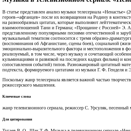
В статье представлен анализ музыки телесериала «Ненастье» 
героев-«афганцев» после их возвращения на Родину в контекс
на разнообразных цитатах, которые выполняют лейттематическ
взаимоотношений Тани и Германа; «Прощание с Россией» Э. Ар
представленному популярными песнями отечественной и заруб
музыкальный тематизм соотносится с тремя образно-драматур
(воспоминания об Афганистане, сцены боев), социальной (жиз
эмоционально-выразительного фактора и местоположения в фор
реализуемый, в том числе, через музыку и сочетающий особе
кульминациями и развязкой на последних кадрах фильма) и ко
сопоставления событий) типов. Разножанровый цитатный матер
подтекста, формируемого цитатами из музыки Г. Ф. Генделя и Э
Поскольку жанр телесериала является важной частью творчест
режиссерского мышления.
Ключевые слова
жанр телевизионного сериала, режиссер С. Урсуляк, песенный 
Для цитирования
Тугаев В. О., Шак Т. Ф. Музыка в телевизионном сериале «Нен