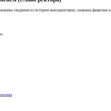
икованы сведения из истории консерватории, названы фамилии 
ы.
иничева