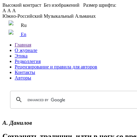
Высокий контраст
Без изображений
Размер шрифта:
А
А
А
Южно-Российский Музыкальный Альманах
Ru
En
Главная
О журнале
Этика
Редколлегия
Рецензирование и правила для авторов
Контакты
Авторы
А. Данилов
Сохранять традиции, идти в ногу со вр