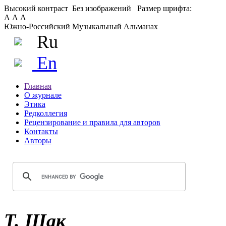
Высокий контраст
Без изображений
Размер шрифта:
А
А
А
Южно-Российский Музыкальный Альманах
Ru
En
Главная
О журнале
Этика
Редколлегия
Рецензирование и правила для авторов
Контакты
Авторы
Т. Шак