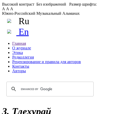
Высокий контраст
Без изображений
Размер шрифта:
А
А
А
Южно-Российский Музыкальный Альманах
Ru
En
Главная
О журнале
Этика
Редколлегия
Рецензирование и правила для авторов
Контакты
Авторы
З. Тлехурай