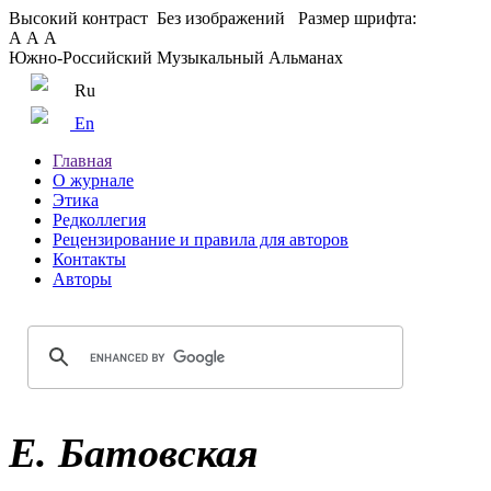
Высокий контраст
Без изображений
Размер шрифта:
А
А
А
Южно-Российский Музыкальный Альманах
Ru
En
Главная
О журнале
Этика
Редколлегия
Рецензирование и правила для авторов
Контакты
Авторы
Е. Батовская