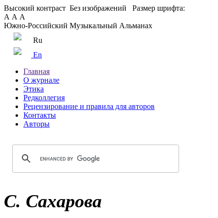
Высокий контраст
Без изображений
Размер шрифта:
А
А
А
Южно-Российский Музыкальный Альманах
Ru
En
Главная
О журнале
Этика
Редколлегия
Рецензирование и правила для авторов
Контакты
Авторы
С. Сахарова