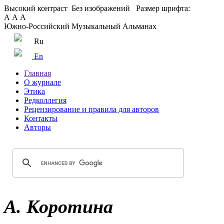
Высокий контраст
Без изображений
Размер шрифта:
А
А
А
Южно-Российский Музыкальный Альманах
Ru
En
Главная
О журнале
Этика
Редколлегия
Рецензирование и правила для авторов
Контакты
Авторы
А. Коротина