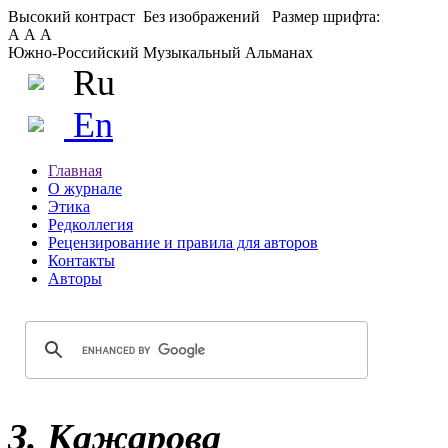
Высокий контраст
Без изображений
Размер шрифта:
А
А
А
Южно-Российский Музыкальный Альманах
Ru
En
Главная
О журнале
Этика
Редколлегия
Рецензирование и правила для авторов
Контакты
Авторы
З. Кажарова