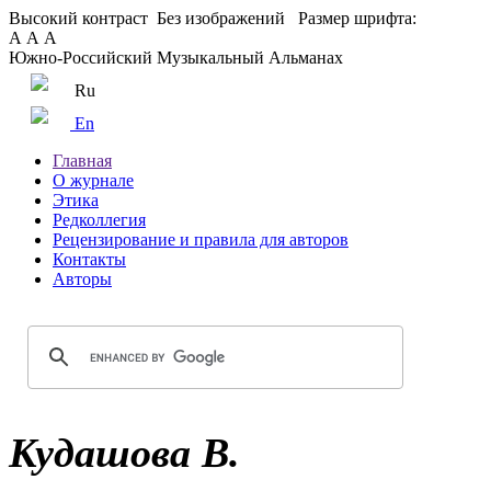
Высокий контраст
Без изображений
Размер шрифта:
А
А
А
Южно-Российский Музыкальный Альманах
Ru
En
Главная
О журнале
Этика
Редколлегия
Рецензирование и правила для авторов
Контакты
Авторы
Кудашова В.