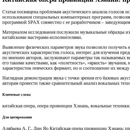
Статья посвящена проблемам акустического анализа голосов и
использования специальных компьютерных программ, позволяющ
программой SPAX совместно с ее разработчиком – заведующим
Материалом исследования послужили музыкальные образцы из р
китайскими мастерами-исполнителями.
Выявление физических параметров звука позволило получить 
акустических характеристик голоса, интерес для изучения пре
по мнению авторов, заслуживают параметры так называемых выс
его такими качествами, как «полетность», «яркость» звучания
характеристик певческих формант, но и соотношение их между
Наглядная демонстрация звука с точки зрения его базовых акус
авторам провести также сравнительный анализ вокальных тех
Ключевые слова
китайская опера, опера провинции Хэнань, вокальные техники
Для цитирования
Алябьева А. Г., Дин Яо Китайская опера провинции Хэнань: пр