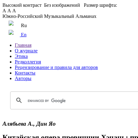
Высокий контраст
Без изображений
Размер шрифта:
А
А
А
Южно-Российский Музыкальный Альманах
Ru
En
Главная
О журнале
Этика
Редколлегия
Рецензирование и правила для авторов
Контакты
Авторы
Алябьева А., Дин Яо
Китайская опера провинции Хэнань: п