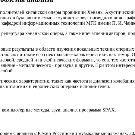
сполнителей китайской оперы провинции Хэнань. Акустический 
их в буквальном смысле «увидеть» звук наглядно в виде графи
 кафедрой информационных технологий МГК имени П. И. Чайков
епертуара хэнаньской оперы, а также впечатления авторов, по
новые результаты в области изучения вокальных техник оперн
дставляют и такие его спектральные характеристики, как тембр.
окой, средней и низкой певческих формант, то есть тех частотн
, наличие «металлического» призвука и другие. При этом интере
 собой.
тических характеристик, таких как частота и диапазон колебани
ник китайских и европейских оперных исполнителей.
, компьютерные методы, звук, анализ, программа SPAX.
облемы анализа // Южно-Российский музыкальный альманах. 2020