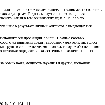
анализ – техническое исследование, выполняемое посредством
ков и диаграмм. В данном случае анализ поводился
ского, кандидатом технических наук А. В. Харуто.
лученные в результате личных контактов с выдающимися
ых исполнителей провинции Хэнань. Помимо базовых
 Особого же внимания среди тембровых характеристик голоса,
ых групп в составе певческого голоса, которые обеспечивают
сно не только определение качественных и количественных
я звуковых волн, мощность звучания и другие, позволила
. № 2. С. 104–111.