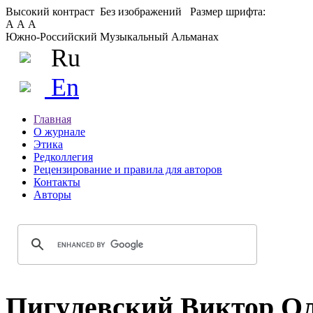
Высокий контраст
Без изображений
Размер шрифта:
А
А
А
Южно-Российский Музыкальный Альманах
Ru
En
Главная
О журнале
Этика
Редколлегия
Рецензирование и правила для авторов
Контакты
Авторы
Пигулевский Виктор О